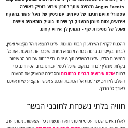
Angus Events
מזמינה אותך לתכנן אירוע בוטיק באווירה
פסטורלית ועם חגיגה של טעמים. עם ניסיון של מעל עשור בהפקת
אירועים, צוות מיומן המעניק לך שירותי בוטיק מותאמים אישית
ואוכל של מסעדת שף – ממתין לך אירוע קסום.
ההכנות לקראת האירוע הן רבות ומגוונות. עלינו למצוא מוהל מקצועי ואמין,
לבחור בקייטרינג ברמה גבוהה ולמצוא מתחם שיכבד את המעמד. את כל
המשימות הללו, עלינו להשלים תוך 8 ימים. כדי לכסות את רוב המשימות
בקלות, מומלץ לבחור במיקום שיוכל לטפל עבורנו ברוב הסידורים. כדי
לחוות
אולם אירועים לברית ברחובות
והסביבה שמעניק את המענה
השלם לאירוע, יש לפנות אל הכתובת הנכונה; אנשי המקצוע שילוו אתכם
לאורך כל הדרך.
חוויה בלתי נשכחת לחובבי הבשר
לאלו מאיתנו שנתח עסיסי ואיכותי הוא התגשמות כל השאיפות, ממתין ערב