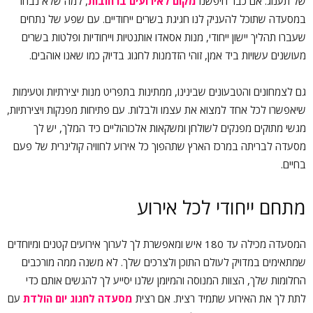
של תענוג. אם כבר חיפשנו
מקום לאירועים ברחובות
, למה שלא נבחר
במסעדה שתוכל להעניק לנו חגיגת בשרים ייחודיים. עם שפע של נתחים
שעברו תהליך יישון ייחודי, מנות אסאדו אותנטיות וייחודיות ופלטות בשרים
מעושנים עשויות ביד אמן, זוהי הזדמנות לחגוג בדיוק כמו שאנו אוהבים.
גם לצמחונים והטבעונים שבינינו, ממתינות בתפריט מנות יצירתיות וטעימות
שיאפשרו לכל אחד למצוא את עצמו ולבלות. עם פתיחות מפנקות ויצירתיות,
מגשי מתוקים מפנקים לשולחן ומשקאות אלכוהוליים כיד המלך, יש לך
מסעדה לבריתה במרכז הארץ שתהפוך כל אירוע לחוויה קולינרית של פעם
בחיים.
מתחם ייחודי לכל אירוע
המסעדה מכילה עד 180 איש ומאפשרת לך לערוך אירועים קטנים ומיוחדים
שמתאימים במדויק לעולם התוכן ולצרכים שלך. לא משנה ממה מורכבים
החלומות שלך, הצוות המנוסה והמיומן שלנו יסייע לך להגשים אותם כדי
לתת לך את האירוע שתמיד רצית. אם רצית
מסעדה לחגוג יום הולדת
עם