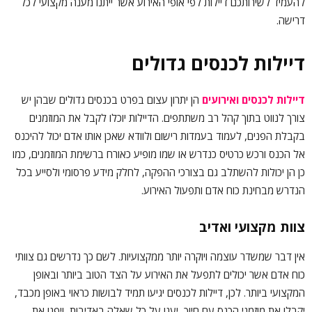
להעמיד לשירותכם דיילות לפי אופי האירוע אשר ייתנו מענה מקצועי לכל
דרישה.
דיילות לכנסים גדולים
דיילות לכנסים ואירועים
הן יתרון עצום בפרט בכנסים גדולים שבהן יש
צורך לנווט בתוך קהל רב משתתפים. הדיילות יוכלו לקבל את המוזמנים
בקבלת הפנים, לעמוד בעמדות רישום ולוודא שאכן אותו אדם יכול להיכנס
אל הכנס ורכש כרטיס כנדרש או שמו מופיע כאורח ברשימת המוזמנים, כמו
כן הן יכולות להשתלב גם בצורכי ההפקה, לחלק מידע פרסומי ולסייע בכל
הנדרש מבחינת כוח אדם ותפעול האירוע.
צוות מקצועי ואדיב
אין דבר שמשדר עוצמה ויוקרה יותר ממקצועיות. לשם כך נדרשים גם צוותי
כוח אדם אשר יכולים לתפעל את האירוע על הצד הטוב ביותר ובאופן
המקצועי ביותר. לכן, דיילות לכנסים יגיעו תמיד לבושות כראוי באופן מכבד,
יקבלו את מוזמני הכנס עם חיוך, יענו על כל שאלה באדיבות, ויפנו את