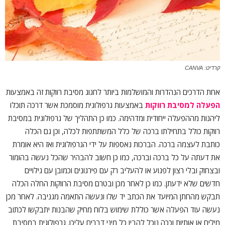
קרדיט: CANVA
אחת הדרכים הנהדרות והמושלמות ביותר לחגוג מסיבת רווקות זה באמצעות
הפעלה למסיבת רווקות
באמצעות גרפולוגית מוסמכת אשר דרכה תוכלו
ליהנות מההפעלה ייחודית ומדהימה. כמו כן התהליך של גרפולוגית במסיבת
רווקות כולל בתחילתו ברכה של כלל המשתתפות לכלה, וכן גם הכלה
כותבת לעצמה ברכה. הברכות נאספות על ידי הגרפולוגית ואז היא אומרת
את דעתה על כל ברכה וברכה, כמו כן חשוב להבהיר שהכל נעשה בהומור
ובצחוק ובלי רצון לפגוע או להעליב רק עם פירגונים וכמובן עם גילויים
חדשים שלא ידעתן. כמו כן לאחר מכן ובטרם מסיבת הרווקות החלה הכלה
תבקש מהחתן המיועד את הכתב יד שלו ונעשה התאמה מגניבה. לאחר מכן
נעשה עוד הפעלה אשר כוללת שימוש בלוח מחיק שהבנות יתבקשו לכתוב
מילים או אותיות וככה נוכל להבין כל מיני דברים עליכן. גרפולוגית במסיבת