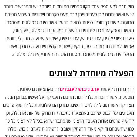
רווקות זה ללא ספק אחד הקונספטים המיוחדים ביותר שיש והמרגשים ביותר
שיש ואשר יתרום לכן לעתיד וייתן לכם מעט סקרנות וייחודיות באירוע מסיבת
הרווקות. לשם כך תוכלו לפנות למאיה הראל אשר הינה גרפולוגית מוסמכת
תאשר תספק עבורכם שירותים בנושאים כמו: אבחון גרפולוגי, ייעוץ זוגי,
פענוח ציורי ילדים, ערבי גיבוש, ערבי נשים, אימון אישי ועוד. מבין לקוחותיה
אפשר למנות חברות היי-טק, בנקים, יישובים קהילתיים ועוד. כמו כן מאיה
הראל הינה גרפולוגית מוסמכת מטעם האגודה האמריקאית לגרפולוגיה.
הפעלה מיוחדת לצוותים
דרך נהדרת לעשות
ערב גיבוש לעובדים
זה באמצעות גרפולוגית
מוסמכת, אשר דרכה תוכלו ליהנות מהבנה מעמיקה על אישיותכם וכן הבנה
מצחיקה אשר תוביל לגילויים חדשים. כמו כן הגרפולוגית תוכל לחשוף פרטים
מעניינים על הבוס שלכם באמצעות כתיבה לוח מחיק של אות או מילה, וכן
לחשוף פרטים אודות העובד הרציני שמסתבר שהוא בכלל לא רציני כל כך
כמו שחשבתם ודווקא מאוד הרפתקן ושובב. גרפולוגית לערבי גיבוש יכולה
להפוך את ערב הגיבוש שלכם למיוחד ולחוויה יוצאת דופן שלא פגשתם עד