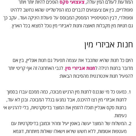
המודעות לעולם המין עולה,
צעצועי סקס
הופכים להיות יותר ויותר
פופולריים, בין אם צעצועים לגברים כמו הפלשלייט שהוא נחשב ללהיט
ופופולרי, לבין הסטיספייר המספק המבוסס על פעולת היניקה ועוד.. עקב כך
גם חנויות מין מקבלות תאוצה וחנות לאביזרי מין נוכל למצוא בכל הארץ.
חנות אביזרי מין
היום כל חנות שהיא שתכבד את עצמה תפעיל גם חנות אונליין, בין אם
מדובר בחנות רגילה ל
חנות אביזרי מין
. לגבי האחרונה זה אף קריטי יותר
להפעיל חנות אינטרנטית מהסיבות הבאות:
כמעט כל מי שנכנס לחנות מין הרגיש מבוכה, כמה ממכם עברו בסמוך
לחנות אביזרי מין רצו להיכנס, אבל נמנעו בגלל המבוכה. ובכן לא עוד,
בחנות סקס אונליין תוכלו להזמין את המוצר בדיסקרטיות, בלי להרגיש אי
נעימות.
המשלוח של המוצר יעשה באופן יעיל ומהיר וכמובן בדיסקרטיות עם
מעטפות אטומות, ללא חשש שיראו וישאלו שאלות מיותרות, דוגמא