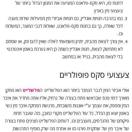
לחנות כזו, היא סקס-פלאנט המציעה את המגוון הגדול ביותר של
צעצועי מין בארץ.
כמו בהרבה חנויות אונליין, גם חנויות אביזרי מין מפעילות שירות מענה
לכל שאלה, כך גם בחנות סקס-פלאנט, שאלות לגבי המוצר, המשלוח
וכו..
אין צורך לצאת מהבית, יתרון משמעותי לאלה שאין להם זמן, או שסתם
לא מתחשק לצאת, חנות אונליין כשמה כן היא נערכת באופן אינטרנטי
בלי לצאת מהבית, בנייד או במחשב.
צעצועי סקס פופולריים
אולי אביזר המין לגבר הנמכר ביותר הוא הפלשלייט. ה
פלשלייט
הוא מתקן
מוארך דמוי פנס שבראשו פתח בצורה של נרתיק אליו אתה מחדיר את איבר
המין ומספק את עצמך ע״י אוננות משובחת, מרגשת המחקה איבר מין נשי
באופן יוצא מן הכלל, כל עוד הפלשלייט מקורי כמובן, כזה שעבר תחת
פיקוחם של מהנדסים, מעצבים וכו.. לעתים הפלשלייט מציגים פתח בצורה
של איבר מין של שחקנית פורנו כזו או אחרת מה שרק מוסיף התרגשות.