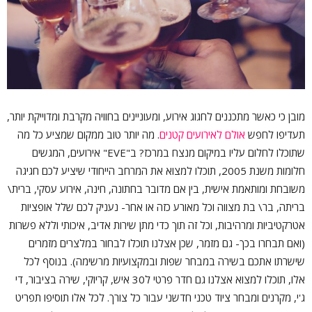
מובן כי כאשר מתכננים לחגוג אירוע, ומעוניינים בחוויה מקרבת ומדוייקת יותר,
תעדיפו לחפש
אולם לאירועים קטנים
. מה יותר טוב ממקום שמציע כל מה
שתוכלו לחלום עליו במיקום מנצח במרכז? ב"EVE" אירועים, המגשים
חלומות משנת 2005, תוכלו למצוא את המרחב הייחודי שיציע לכם חגיגה
משובחת ומותאמת אישית, בין אם מדובר בחתונה, חינה, אירוע עסקי, ברית\
בריתה, בר\ בת מצווה וכל מאורע כזה או אחר- נעניק לכם שלל אופציות
אטרקטיביות ומרהיבות, וכל זה תוך כדי מתן שירות אדיב, איכותי וללא פשרות
(ואם תבחרו בכך- גם מזמר, שכן אצלנו תוכלו לבחור במלצרים מזמרים
שישרתו אתכם בשירה במבחר שפות ובמקצועיות מרשימה). בנוסף לכל
אלו, תוכלו למצוא אצלנו גם חדר פרטי ל30 איש, קריוקי, שירה בציבור, די
ג'י, מקרנים ומבחר ציוד טכני חדשני עבור כל צורך. לכל אלו תוסיפו תפריט