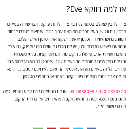
אז למה דווקא Eve?
צריך להבין שאולם בסופו של דבר צריך להיות פרקטי. רצוי שיהיה במיקום
מרכזי, נוח ונגיש, בעל תפריט המותאם עבור כולם, שיתאים בגודלו לכמות
המוזמנים ושהאווירה והסגנון יתאימו וישקפו את הסגנון האישי שלכם,
ובהתאם לאירוע הנבחר. ולנו, יש לנו הכל! גם אולם חגיגי ומפנק, גם אוכל
משובח ושירות אדיב ומעולה, מיקום נוח, וגם אטרקציות בלתי נשכחות
וביניהם המלצרים המזמרים המוכשרים שלנו שיהפכו כל מאורע למופע חי
ומלהיב. כל זה באולם מפואר, אינטימי המתאים לאירועים קטנים כגדולים-
אז מה צריך יותר? מוזמנים ליצור קשר באתר או במספרי הטלפון
050-2333320
/
03-6888099
. ואנחנו מבטיחים לכם שלא תאמינו כמה
תהנו ביום חגכם- וכמה מחמאות תקבלו מהאורחים על בחירת המקום
הייחודי ושווה הלב.