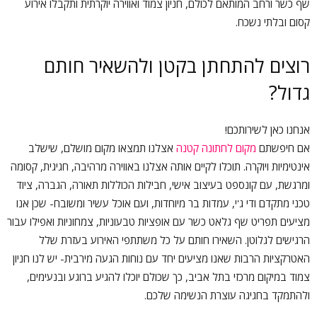
שף כשר ורחב המותאם לכולם, חניון צמוד ואווירה יוקרתית ותקבלו אירוע
קסום ובלתי נשכח.
רוצים להתחתן בקטן ולהשאיר חותם
גדול?
אנחנו כאן לשירותכם!
אם חיפשתם
מקום לחתונה קטנה
אצלנו תמצאו מקום מושלם, שישלב
אינטימיות ויוקרה. תוכלו לקיים אותה אצלנו באווירה מרהיבה, חגיגית, קסומה
ומרגשת, עם קונספט בעיצוב אישי, חבילות הכוללות תאורה, הגברה, ציוד
טכני מתקדם ודי ג'י, עמדות בר מיוחדות, ועם אוכל עשיר ומשובח- שכן אנו
מציעים תפריט שף גלאט כשר עם אופציות טבעוניות, צמחוניות ואפילו עבור
הרגישים לגלוטן. השאירו חותם על כל משתתפי האירוע בעזרת שלל
האטרקציות הרבות שאנו מציעים יחד עם נוחות הגעה מירבית- יש לנו חניון
צמוד במיקום מרכזי בתל אביב, כך שכולם יוכלו להגיע ברוגע ובנעימים,
ולהתמקד בחגיגה עוצרת הנשימה שלכם.