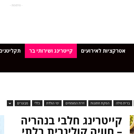
- פרסומת -
אטרקציות לאירועים
קייטרינג ושירותי בר
תקליטנים 
ברית מילה
הפקת חתונות
זירת המומחים
ימי הולדת
כללי
מבוגרים
קייטרינג חלבי בנהריה
– חוויה קולינרית בלתי