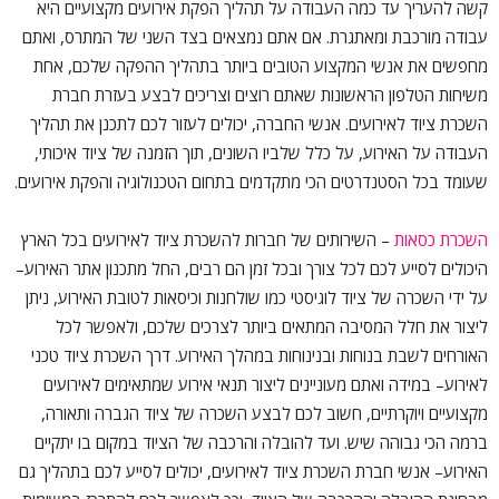
קשה להעריך עד כמה העבודה על תהליך הפקת אירועים מקצועיים היא
עבודה מורכבת ומאתגרת. אם אתם נמצאים בצד השני של המתרס, ואתם
מחפשים את אנשי המקצוע הטובים ביותר בתהליך ההפקה שלכם, אחת
משיחות הטלפון הראשונות שאתם רוצים וצריכים לבצע בעזרת חברת
השכרת ציוד לאירועים. אנשי החברה, יכולים לעזור לכם לתכנן את תהליך
העבודה על האירוע, על כלל שלביו השונים, תוך הזמנה של ציוד איכותי,
שעומד בכל הסטנדרטים הכי מתקדמים בתחום הטכנולוגיה והפקת אירועים.
השכרת כסאות
– השירותים של חברות להשכרת ציוד לאירועים בכל הארץ
היכולים לסייע לכם לכל צורך ובכל זמן הם רבים, החל מתכנון אתר האירוע–
על ידי השכרה של ציוד לוגיסטי כמו שולחנות וכיסאות לטובת האירוע, ניתן
ליצור את חלל המסיבה המתאים ביותר לצרכים שלכם, ולאפשר לכל
האורחים לשבת בנוחות ובנינוחות במהלך האירוע. דרך השכרת ציוד טכני
לאירוע– במידה ואתם מעוניינים ליצור תנאי אירוע שמתאימים לאירועים
מקצועיים ויוקרתיים, חשוב לכם לבצע השכרה של ציוד הגברה ותאורה,
ברמה הכי גבוהה שיש. ועד להובלה והרכבה של הציוד במקום בו יתקיים
האירוע– אנשי חברת השכרת ציוד לאירועים, יכולים לסייע לכם בתהליך גם