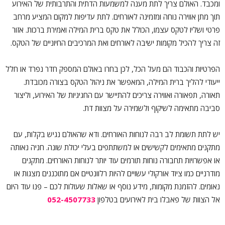
ומכבד. האולם צריך לתת מענה למשמעות הדתית והתרבותית של האירוע
תוך מתן אווירה נוחה ומזמינה לאורחים. לתת עדיפות למקום המציע מרחב
פרטי ושליו לטקס עצמו, הכולל את טקס ברית המילה ואמירת ברכות. אזור
זה צריך להכיל מקומות ישיבה לאורחים ואת המרכיבים החיוניים של הטקס.
הפרטיות והכבוד הם מעל הכל, לכן בחרו באולם המספק חדר נפרד או חלל
ייעודי להליך ברית המילה, המאפשר את ניהול הטקס בצורה מכובדת.
תאורה, תפאורה ואווירה צריכים להתיישר עם החגיגיות של האירוע, וליצור
סביבה מתאימה לשיקוף ולשמירה על מצוות דת.
יש לתת תשומת לב רבה לנוחות האורחים. ודא שהאולם נגיש בקלות, עם
מתקנים מתאימים לקשישים או למשתתפים בעלי יכולת שונה. חניה נאותה
או אפשרויות תחבורה נוחות תורמים עוד יותר לנוחות האורחים. מתקנים
מודרניים כמו ציוד אורקולי עשויים להיות רלוונטיים אם מתוכננים מצגות או
נאומים. להזמנת מקומות, מידע נוסף או שאלות שעולות לכם – פנו עוד היום
אל הצוות של פאבלו בית לאירועים בטלפון
052-4507733