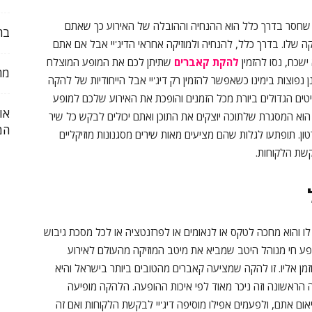
ה שחסר בדרך כלל הוא ההנחיה וההובלה של האירוע כך שאתם
בח
קה שלו. בדרך כלל, להנחיה ולמוזיקה אחראי הדיג'יי אבל אם אתם
ישכח, נסו להזמין
להקת קאברים
שתיתן לכם את המופע המוצלח
מה
נפוצות בימינו כשאפשר להזמין רק דיג'יי אבל הייחודיות של להקה
ים הגדולים ביורת מכל הזמנים והופכת את האירוע שלכם למופע
או
וא המסגרת שלתוכה יוצקים את התוכן ואתם יכולים לבקש כל שיר
המ
ן. תופתעו לגלות שהם מציעים מאות שירים מסגנונות מוזיקליים
קשת הלקוחות.
והוא מחכה לטקס או לנאומים או לפרזנטציה או לכל מסכת גיבוש
ופע חי מנוהל היטב שמביא את מיטב המוזיקה מהעולם לאירוע
ן אליו. זו להקה שמציעה קאברים מהטובים ביותר בישראל והיא
 הראשונה וזה ניכר מאוד לפי איכות ההופעה. הלהקה מופיעה
ום אתם, ולפעמים אפילו מוסיפה דיג'יי לבקשת הלקוחות ואם זה