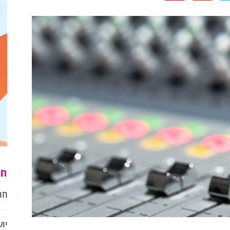
חו
חו
יו