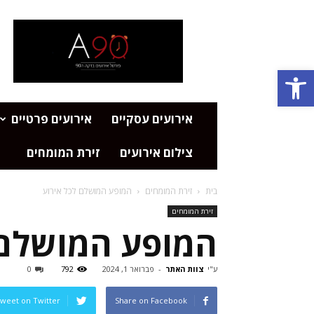
פורטל
אירועים
דקה
Open toolbar
90
אירועים עסקיים
אירועים פרטיים
צילום אירועים
זירת המומחים
בית
זירת המומחים
המופע המושלם לכל אירוע
זירת המומחים
המופע המושלם 
ע"י
צוות האתר
-
פברואר 1, 2024
792
0
weet on Twitter
Share on Facebook