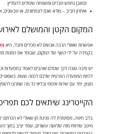
וכמובן נחפש חברים ומשפחה שיכולים להמליץ.
ואחרון חביב – נוודא שגם לצמחונים, או טבעונים, א
המקום הקטן והמושלם לאירו
אפשרות שאולי הרבה אנשים לא מכירים וחבל, היא
מס
בקפידה על ידי השף של המקום, שבוחר את המנות מתוך 
יש סיבה טובה לכך שכולם אוהבים לאכול במסעדות וכ
להיות המסעדה הפרטית שלכם לכמה שעות. כשסוגרים מ
מצוין, יחד עם שירות איכותי ובליווי כל מה שתרצו להוסיף
הקייטרינג שיתאים לכם תפריט 
בלב חיפה, מסתתרת לה פנינת חן שאולי לא הכרתם: קיי
מיטב שירותיו מזה שלושה עשורים, עומד יציב בתוך הש
בטרנדים החשובים. שף קיזלר מעמיד לרשות לקוחותיו ש