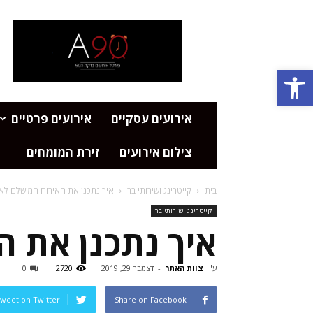
פורטל
אירועים
דקה
Open toolbar
90
אירועים עסקיים
אירועים פרטיים
צילום אירועים
זירת המומחים
בית
קייטרינג ושירותי בר
איך נתכנן את האירוח המושלם לא
קייטרינג ושירותי בר
איך נתכנן את 
ע"י
צוות האתר
-
דצמבר 29, 2019
2720
0
weet on Twitter
Share on Facebook