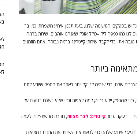
הא
בע
גדוש בספקים. המשימה שלנו, בעת תכנון אירוע משפחתי כמו בר
ם לנו כמו כפפה ליד –כולל אוכל שאנחנו אוהבים, שירות ברמה
לא 
ובה אתו. כדי לקבל שירותי קייטרינג ברמה גבוהה, אתם מוזמנים
חל
הפ
מתאימה ביותר
לא
צרכים שלנו, כדי שיהיה לנו קל יותר לאתר את הספק שיודע לתת
, כדי שהספק יידע בדיוק למה לצפות וכדי שלא נשלם בטעות על
עים – בעיקר עבור
קייטרינג לבר מצווה
, חברה כזו שתצליח לעמוד
גיע לאירוע שלהם כדי לראות את השרות ואת המנות במציאות