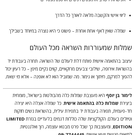
ליווי אישי והקשבה מלאה לאורך כל הדרך
שמלה שאין לאף אחת אחרת – פשוט כי היא נוצרה במיוחד בשבילך
שמלות שמעוררות השראה מכל העולם
עיצוב בהתאמה אישית פותח דלת לעולם של השראה. תחרה בעבודת יד
בהשראת אירופה, שילובי צבעים מרוקאיים, קווים נקיים מיפן – כל רעיון יכול
להפוך למרקם, חיתוך או גימור. מה שמוביל הוא לא אופנה – אלא
מי שאת
.
לימור בן יוסף
היא מעצבת שמלות כלה מהבולטות בישראל, מומחית
ביצירת
שמלות כלה בהתאמה אישית
. כל שמלה אצלה היא יצירה
חד-פעמית, תפורה בעבודת יד בתפירת עילית, בהשראת נשים חזקות
וטיולים בעולם. הקולקציות שלה כוללות דגמים בלעדיים בגזרת
LIMITED
EDITION
, ומעוצבות כך שכל פרט מבטא עוצמה, רוך ואלגנטיות.
לתיאום פגישת ייעוץ אישית:
09-7744445