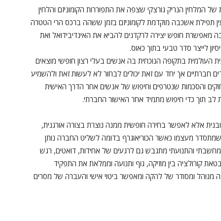
של המלחין הנריק גורצקי שצפה את התפוררות הקומוניזם והלחין
שירי היגון" בשנת 1976 שהייתה מעין תפילת אשכבה מוקדמת לקומוניזם בזמן ששהה ברכס הרי הטטרה
המחשבה מאפשרת חופש יצירה לרקדנים להביא את האינדיבידואל ואת
יון לייצר סדר טבעי בתוך כאוס.
ית העולמית בתקופה הנוכחית בה אנשים בעלי רצון חופשי מוצאים
ים חברתיים אך יחד עם זאת יכולים לבחור לא לעשות זאת ולהשמיע
וקים והסכמות שנטרפים וחיפוש של אנשים אחר הדרך האישית
לב תוך כדי חיפוש מתמיד אחר האישור החברתי.
ובנית אלא לאפשר בחירה חופשית ממנה נוצרת בצורה אורגנית,
שמתסדר מעצמו כאשר הכוריאוגרף בדומה לשליט החברה נותן
מחשבתי והתנועתי מתגבש גם לרגעים של אחידות, דואטים, רגש
טאת קורולציה בין מוזיקה, גוף ותנועה וממלאת את התפקיד
ה מנוהל ומסודר של להקה ומאפשר ביטוי אישי והעברה של מסרים