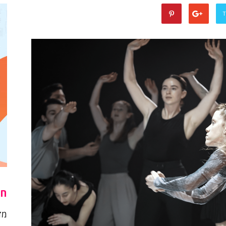
T
חו
מז