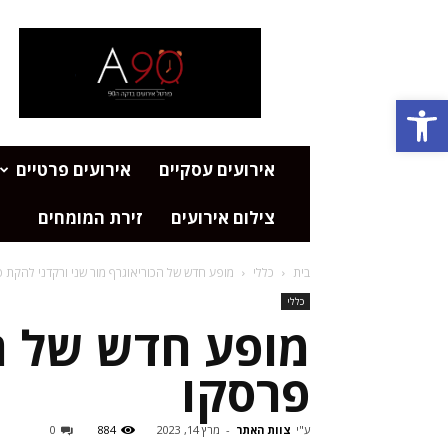
פורטל
אירועים
דקה
Open toolbar
90
אירועים עסקיים
אירועים פרטיים
צילום אירועים
זירת המומחים
בית
כללי
מופע חדש של הכוריאוגרף מור שני ורקדני להקת 
כללי
מופע חדש של הכ
פרסקו
ע"י
צוות האתר
-
מרץ 14, 2023
884
0