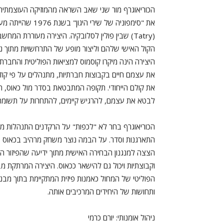
הכוריאוגרף מור שני שאב השראה מהמוזיקה העוצמתית 
את "סימפוניה של 
(Tatry) שבין פולין לסלובקיה. היצירה מעוררת 
הקול האישי שלהם וליצור מופע של התרחשויות מתוך ניס
היצירה הינה מיקרו קוסמוס למציאות הפוליטית והחברת
את עצמם חיים בקבוצות חברתיות, מתנהלים על פי קוד
את קולם הייחודי. תקופה המתבטאת בסדר מול כאוס, ח
לבטא את עצמם, להרגיש קיימים, להתחרות על תשומת 
הכוריאוגרף בחר לא "לכפות" על הרקדנים התנהלות מ
התארגנות וסדר. על הבמה נוצר משחק מרהיב בכאוס 
הצצה למנגנון הבחירה האישית מתוך ידיעה שהפיזור ה
וקבוצתיות ויכול גם להישאר ככאוס. היצירה המרתקת מב
הפוליטי של המחול כאמנות פיזית המתקיימת בתוך מבנ
ותחושות של היחידים המרכיבים אותה.
ניהול אומנותי: יורם כרמי