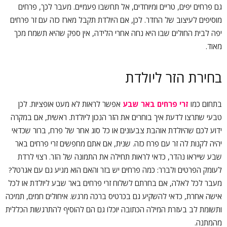
גם פרחים יפים, טריים ומיוחדים, אל תחשבו פעמיים. מעבר לכך, פרחים
מוסיפים לעיצוב של החדר. לכן, אם היולדת תקבל מארז כזה עם זר פרחים
יפה לבית החולים שבו היא נחה אחרי הלידה, אין ספק שהיא תשמח מכך
מאוד.
בחירת הזר ליולדת
בתחום כמו
זרי פרחים באר שבע
אפשר לראות לא מעט אופציות. לכן
טבעי שתרצו לדעת איך בוחרים את הזר הנכון ליולדת. ראשית, אם במקרה
ידוע לכם שהיולדת אוהבת צבעונים או כל סוג אחר של פרח, ברור שכדאי
יהיה לקנות לה זר עם פרח כזה. שנית, אם אתם מחפשים זרי פרחים באר
שבע שייראו נהדר, כדאי לראות תחילה את התמונה של הזר. רצוי לרדת
לעומק הפרטים ולברר: כמה פרחים יש בזר והאם הוא מגיע גם עם אגרטל?
מעבר לכל לאלה, אם בחרתם לשלוח זרי פרחים באר שבע ליולדת או לכל
אישה אחרת, כדאי להשקיע גם בכרטיס ברכה מרגש. איחולים חמים, תמיכה
ותשומת לב בעזרת המילה הכתובה יוכלו גם הם להוסיף להתרגשות הכללית
מהמתנה.