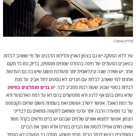
קרדיט Canva
עיר ללא הפסקה יש גם בצפון הארץ והלילות הלבנים של מי שאוהב לבלות
בפאבים המעולים של חיפה בהחלט שמחים ותוססים, בדיוק כמו כל מקום
אחר. יש אווירה שונה ובינלאומית יותר ומעודנת משום שיש בה גם העדפות
אחרות למי שאוהב לבלות עם חברים. לא נוסעים לתל אביב על מנת
לבלות בסופי שבוע שעות רבות מסביב לבר. יש
ברים מומלצים בחיפה
שלא נחים בהם אף לרגע ולא מתפשרים בהם לא על רמת האלכוהול ולא
על רמת האוכל. אפשר לשלב ועושים זאת בשמחה משום שהיום הקונספט
של בר מסעדה הרבה יותר עדכני ומותאם לתקופה ומתאים גם לבלייני
הצפון. אפשר למצוא אזורים שלמים שבהם יש ברים מלאים בקהל מסור
שאינו חולם אפילו לנסות את הברים במרכז אלא הופך את הברים
המומלצים בצפון לנמל הבית, תרתי משמע. סטלה בר מסעדה לא הפסיד