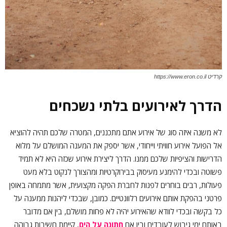
קרדיט https://www.eron.co.il
הדרך לאירועים בלתי נשכחים
לא משנה איזה סוג של אירוע אתם מתכננים, המטרה שלכם תהיה להוציא
אל הפועל אירוע חוויתי וייחודי, אשר יספק את המענה המושלם על מלוא
הדרישות והציפיות שלכם ממנו. הדרך ליצירת אירוע שכזה היא לא תמיד
פשוטה ובכדי להימנע מעיסוק בבירוקרטיות ומהצורך לנקוט בלא מעט
פעולות, רבים בוחרים לפנות לחברת הפקה מקצועית, אשר מתמחה באופן
פרטני בהפקת אותם אירועים רלוונטיים. כמובן, שבכדי ליהנות ממענה על
כל בקשה ובכדי לוודא שהאירוע יהיה לא פחות מושלם, בין אם מדובר
באותם ימי גיבוש לעובדים ובין אם
חתונה על הים
, קיימת חשיבות גבוהה