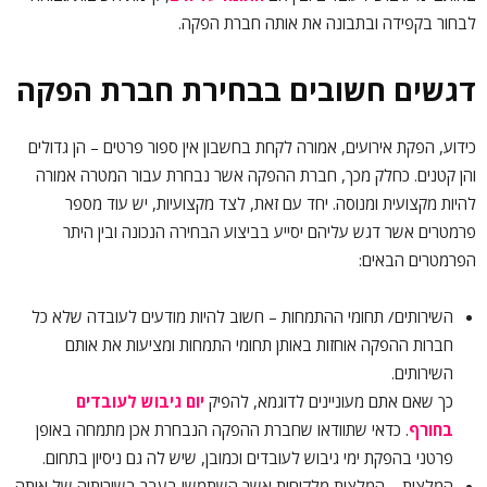
לבחור בקפידה ובתבונה את אותה חברת הפקה.
דגשים חשובים בבחירת חברת הפקה
כידוע, הפקת אירועים, אמורה לקחת בחשבון אין ספור פרטים – הן גדולים
והן קטנים. כחלק מכך, חברת ההפקה אשר נבחרת עבור המטרה אמורה
להיות מקצועית ומנוסה. יחד עם זאת, לצד מקצועיות, יש עוד מספר
פרמטרים אשר דגש עליהם יסייע בביצוע הבחירה הנכונה ובין היתר
הפרמטרים הבאים:
השירותים/ תחומי ההתמחות – חשוב להיות מודעים לעובדה שלא כל
חברות ההפקה אוחזות באותן תחומי התמחות ומציעות את אותם
השירותים.
כך שאם אתם מעוניינים לדוגמא, להפיק
יום גיבוש לעובדים
בחורף
. כדאי שתוודאו שחברת ההפקה הנבחרת אכן מתמחה באופן
פרטני בהפקת ימי גיבוש לעובדים וכמובן, שיש לה גם ניסיון בתחום.
המלצות – המלצות מלקוחות אשר השתמשו בעבר בשירותיה של אותה