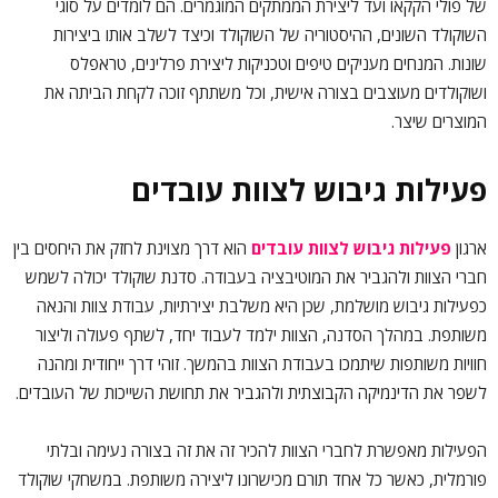
של פולי הקקאו ועד ליצירת הממתקים המוגמרים. הם לומדים על סוגי
השוקולד השונים, ההיסטוריה של השוקולד וכיצד לשלב אותו ביצירות
שונות. המנחים מעניקים טיפים וטכניקות ליצירת פרלינים, טראפלס
ושוקולדים מעוצבים בצורה אישית, וכל משתתף זוכה לקחת הביתה את
המוצרים שיצר.
פעילות גיבוש לצוות עובדים
ארגון
פעילות גיבוש לצוות עובדים
הוא דרך מצוינת לחזק את היחסים בין
חברי הצוות ולהגביר את המוטיבציה בעבודה. סדנת שוקולד יכולה לשמש
כפעילות גיבוש מושלמת, שכן היא משלבת יצירתיות, עבודת צוות והנאה
משותפת. במהלך הסדנה, הצוות ילמד לעבוד יחד, לשתף פעולה וליצור
חוויות משותפות שיתמכו בעבודת הצוות בהמשך. זוהי דרך ייחודית ומהנה
לשפר את הדינמיקה הקבוצתית ולהגביר את תחושת השייכות של העובדים.
הפעילות מאפשרת לחברי הצוות להכיר זה את זה בצורה נעימה ובלתי
פורמלית, כאשר כל אחד תורם מכישרונו ליצירה משותפת. במשחקי שוקולד